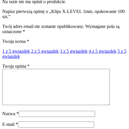
Na razie nie ma opinii o produkcie.
Napisz pierwszą opinię o „Klips X-LEVEL 1mm, opakowanie 100
szt.”
Twój adres email nie zostanie opublikowany.
Wymagane pola są
oznaczone
*
Twoja ocena
*
1 z 5 gwiazdek
2 z 5 gwiazdek
3 z 5 gwiazdek
4 z 5 gwiazdek
5 z 5
gwiazdek
Twoja opinia
*
Nazwa
*
E-mail
*