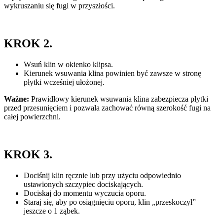
wykruszaniu się fugi w przyszłości.
KROK 2.
Wsuń klin w okienko klipsa.
Kierunek wsuwania klina powinien być zawsze w stronę
płytki wcześniej ułożonej.
Ważne:
Prawidłowy kierunek wsuwania klina zabezpiecza płytki
przed przesunięciem i pozwala zachować równą szerokość fugi na
całej powierzchni.
KROK 3.
Dociśnij klin ręcznie lub przy użyciu odpowiednio
ustawionych szczypiec dociskających.
Dociskaj do momentu wyczucia oporu.
Staraj się, aby po osiągnięciu oporu, klin „przeskoczył”
jeszcze o 1 ząbek.