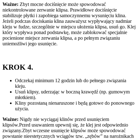
Ważne:
Zbyt mocne dociśnięcie może spowodować
niekontrolowane zerwanie klipsa. Prawidłowe dociśnięcie
stabilizuje płytki i zapobiega samoczynnemu wysunięciu klina.
Jeżeli podczas dociskania klina zauważysz wypływający nadmiar
kleju w fudze, szczególnie w miejscu ułożenia klipsa, usuń go. Klej
który wypływa ponad podstawkę, może zablokować specjalnie
pocienione miejsce zerwania klipsa, a po pełnym związaniu
uniemożliwi jego usunięcie.
KROK 4.
Odczekaj minimum 12 godzin lub do pełnego związania
kleju.
Usuń klipsy, uderzając w boczną krawędź (np. gumowym
młotkiem).
Kliny pozostaną nienaruszone i będą gotowe do ponownego
użycia.
Ważne:
Nigdy nie wyciągaj klinów przed usunięciem
klipsów.Przed usuwaniem upewnij się, że klej jest odpowiednio
związany.Zbyt wczesne usunięcie klipsów może spowodować
powstanie nieestetycznych wciągów tzw. „zębów” na narożnikach