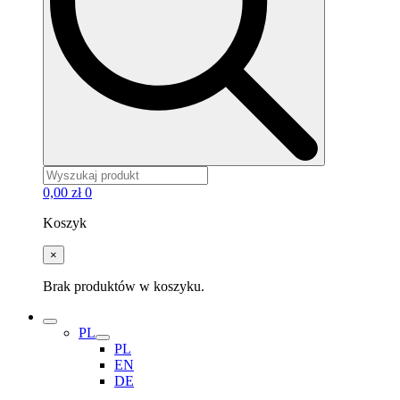
0,00
zł
0
Koszyk
×
Brak produktów w koszyku.
PL
PL
EN
DE