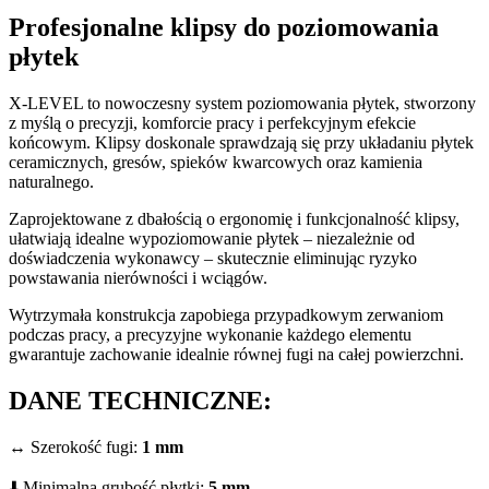
Profesjonalne klipsy do poziomowania
płytek
X-LEVEL to nowoczesny system poziomowania płytek, stworzony
z myślą o precyzji, komforcie pracy i perfekcyjnym efekcie
końcowym. Klipsy doskonale sprawdzają się przy układaniu płytek
ceramicznych, gresów, spieków kwarcowych oraz kamienia
naturalnego.
Zaprojektowane z dbałością o ergonomię i funkcjonalność klipsy,
ułatwiają idealne wypoziomowanie płytek – niezależnie od
doświadczenia wykonawcy – skutecznie eliminując ryzyko
powstawania nierówności i wciągów.
Wytrzymała konstrukcja zapobiega przypadkowym zerwaniom
podczas pracy, a precyzyjne wykonanie każdego elementu
gwarantuje zachowanie idealnie równej fugi na całej powierzchni.
DANE TECHNICZNE:
↔️ Szerokość fugi:
1 mm
⬇️ Minimalna grubość płytki:
5 mm