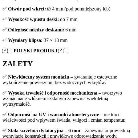
✅
Otwór pod wkręt:
Ø 4 mm (pod pomniejszony łeb)
✅
Wysokość wpustu deski:
do 7 mm
✅
Odległość między deskami:
6 mm
✅
Wymiary klipsa:
37 × 18 mm
🇵🇱
POLSKI PRODUKT
🇵🇱
ZALETY
✅
Niewidoczny system montażu
– gwarantuje estetyczne
wykończenie powierzchni bez widocznych wkrętów.
✅
Wysoka trwałość i odporność mechaniczna
– tworzywo
wzmacniane włóknem szklanym zapewnia wieloletnią
wytrzymałość.
✅
Odporność na UV i warunki atmosferyczne
– nie traci
właściwości pod wpływem światła, wilgoci i zmian temperatur.
✅
Stała szczelina dylatacyjna – 6 mm
– zapewnia odpowiednią
wentylację konstrukcji i prawidłowe odprowadzanie wody.