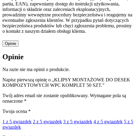
partia, EAN), zapewniamy dostęp do instrukcji użytkowania,
informacji o składzie oraz zaleceniach eksploatacyjnych,
prowadzimy wewnętrzne procedury bezpieczeństwa i reagujemy na
ewentualne zgłoszenia klientów. W przypadku pytań dotyczących
bezpieczeństwa produktów lub chęci zgłoszenia problemu, prosimy
o kontakt z naszym działem obsługi klienta.
Opinie
Opinie
Na razie nie ma opinii o produkcie.
Napisz pierwszą opinię o „KLIPSY MONTAŻOWE DO DESEK
KOMPOZYTOWYCH WPC KOMPLET 50 SZT.”
Twój adres email nie zostanie opublikowany.
Wymagane pola są
oznaczone
*
Twoja ocena
*
1 z 5 gwiazdek
2 z 5 gwiazdek
3 z 5 gwiazdek
4 z 5 gwiazdek
5 z 5
gwiazdek