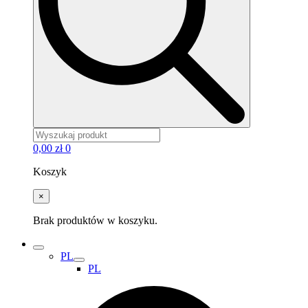
0,00
zł
0
Koszyk
×
Brak produktów w koszyku.
PL
PL