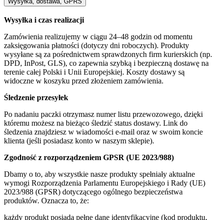
Wysyłka, dostawa, GPRS
Wysyłka i czas realizacji
Zamówienia realizujemy w ciągu 24–48 godzin od momentu
zaksięgowania płatności (dotyczy dni roboczych). Produkty
wysyłane są za pośrednictwem sprawdzonych firm kurierskich (np.
DPD, InPost, GLS), co zapewnia szybką i bezpieczną dostawę na
terenie całej Polski i Unii Europejskiej. Koszty dostawy są
widoczne w koszyku przed złożeniem zamówienia.
Śledzenie przesyłek
Po nadaniu paczki otrzymasz numer listu przewozowego, dzięki
któremu możesz na bieżąco śledzić status dostawy. Link do
śledzenia znajdziesz w wiadomości e-mail oraz w swoim koncie
klienta (jeśli posiadasz konto w naszym sklepie).
Zgodność z rozporządzeniem GPSR (UE 2023/988)
Dbamy o to, aby wszystkie nasze produkty spełniały aktualne
wymogi Rozporządzenia Parlamentu Europejskiego i Rady (UE)
2023/988 (GPSR) dotyczącego ogólnego bezpieczeństwa
produktów. Oznacza to, że:
każdy produkt posiada pełne dane identyfikacyjne (kod produktu,