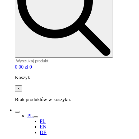
0,00
zł
0
Koszyk
×
Brak produktów w koszyku.
PL
PL
EN
DE